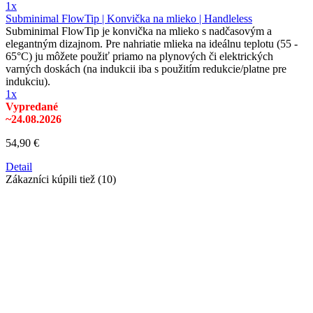
1x
Subminimal FlowTip | Konvička na mlieko | Handleless
Subminimal FlowTip je konvička na mlieko s nadčasovým a
elegantným dizajnom. Pre nahriatie mlieka na ideálnu teplotu (55 -
65°C) ju môžete použiť priamo na plynových či elektrických
varných doskách (na indukcii iba s použitím redukcie/platne pre
indukciu).
1x
Vypredané
~24.08.2026
54,90 €
Detail
Zákazníci kúpili tiež (10)