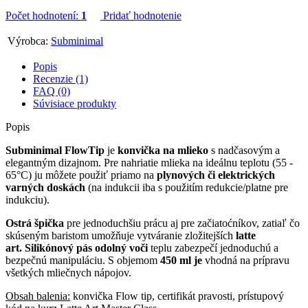
Počet hodnotení:
1
Pridať hodnotenie
Výrobca:
Subminimal
Popis
Recenzie (1)
FAQ (0)
Súvisiace produkty
Popis
Subminimal FlowTip
je
konvička na mlieko
s nadčasovým a
elegantným dizajnom. Pre nahriatie mlieka na ideálnu teplotu (55 -
65°C) ju môžete použiť priamo na
plynových či elektrických
varných doskách
(na indukcii iba s použitím redukcie/platne pre
indukciu).
Ostrá špička
pre jednoduchšiu prácu aj pre začiatoćníkov, zatiaľ čo
skúseným baristom umožňuje vytváranie zložitejších
latte
art.
Silikónový pás odolný voči
teplu zabezpečí jednoduchú a
bezpečnú manipuláciu. S objemom
450 ml je
vhodná na prípravu
všetkých mliečnych nápojov.
Obsah balenia:
konvička Flow tip, certifikát pravosti, prístupový