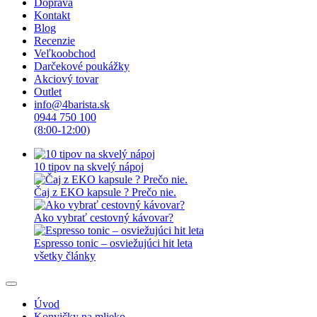
Doprava
Kontakt
Blog
Recenzie
Veľkoobchod
Darčekové poukážky
Akciový tovar
Outlet
info@4barista.sk
0944 750 100
(8:00-12:00)
10 tipov na skvelý nápoj
Čaj z EKO kapsule ? Prečo nie.
Ako vybrať cestovný kávovar?
Espresso tonic – osviežujúci hit leta
všetky články
Úvod
Konvičky na mlieko