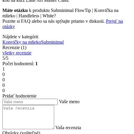
kód na kurz Latte Art Master Class.
Máte otázku
k produktu Subminimal FlowTip | Konvička na
mlieko | Handleless | White?
Pozrite si FAQ alebo sa nás spýtajte priamo v diskusii.
Prejsť na
otázky
Nájdete v kategórii
Konvičky na mlieko
Subminimal
Recenzie (1)
všetky recenzie
5/5
Počet hodnotení:
1
1
0
0
0
0
Pridať hodnotenie
Vaše meno
Vaša recenzia
Obrázky (voliteľné)