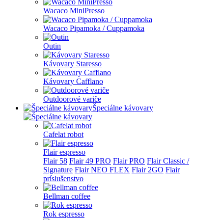
Wacaco MiniPresso
Wacaco Pipamoka / Cuppamoka
Outin
Kávovary Staresso
Kávovary Cafflano
Outdoorové variče
Špeciálne kávovary
Cafelat robot
Flair espresso
Flair 58
Flair 49 PRO
Flair PRO
Flair Classic /
Signature
Flair NEO FLEX
Flair 2GO
Flair
príslušenstvo
Bellman coffee
Rok espresso