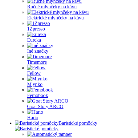
Ručné mlynčeky na kávu
Elektrické mlynčeky na kávu
1Zpresso
Eureka
Iné značky
Timemore
Fellow
Mlynko
Femobook
Goat Story ARCO
Hario
Baristické pomôcky