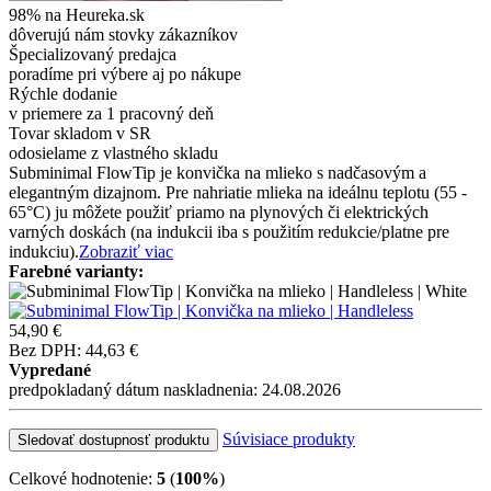
98% na Heureka.sk
dôverujú nám stovky zákazníkov
Špecializovaný predajca
poradíme pri výbere aj po nákupe
Rýchle dodanie
v priemere za 1 pracovný deň
Tovar skladom v SR
odosielame z vlastného skladu
Subminimal FlowTip je konvička na mlieko s nadčasovým a
elegantným dizajnom. Pre nahriatie mlieka na ideálnu teplotu (55 -
65°C) ju môžete použiť priamo na plynových či elektrických
varných doskách (na indukcii iba s použitím redukcie/platne pre
indukciu).
Zobraziť viac
Farebné varianty:
54,90 €
Bez DPH: 44,63 €
Vypredané
predpokladaný dátum naskladnenia: 24.08.2026
Súvisiace produkty
Sledovať dostupnosť produktu
Celkové hodnotenie:
5
(
100%
)