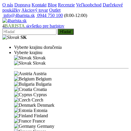
O nás
Doprava
Kontakt
Blog
Recenzie
Veľkoobchod
Darčekové
poukážky
Akciový tovar
Outlet
info@4barista.sk
0944 750 100
(8:00-12:00)
4
BARISTA
všetko pre baristov
.sk
Hľadať
SK
Vyberte krajinu doručenia
Vyberte krajinu
Slovak
Slovak
Austria
Belgium
Bulgaria
Croatia
Cyprus
Czech
Denmark
Estonia
Finland
France
Germany