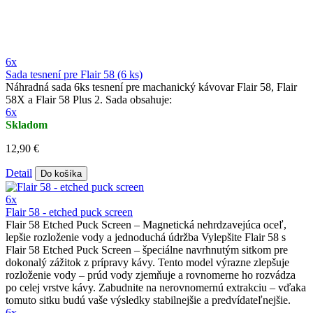
6x
Sada tesnení pre Flair 58 (6 ks)
Náhradná sada 6ks tesnení pre machanický kávovar Flair 58, Flair
58X a Flair 58 Plus 2. Sada obsahuje:
6x
Skladom
12,90 €
Detail
Do košíka
6x
Flair 58 - etched puck screen
Flair 58 Etched Puck Screen – Magnetická nehrdzavejúca oceľ,
lepšie rozloženie vody a jednoduchá údržba Vylepšite Flair 58 s
Flair 58 Etched Puck Screen – špeciálne navrhnutým sitkom pre
dokonalý zážitok z prípravy kávy. Tento model výrazne zlepšuje
rozloženie vody – prúd vody zjemňuje a rovnomerne ho rozvádza
po celej vrstve kávy. Zabudnite na nerovnomernú extrakciu – vďaka
tomuto sitku budú vaše výsledky stabilnejšie a predvídateľnejšie.
6x