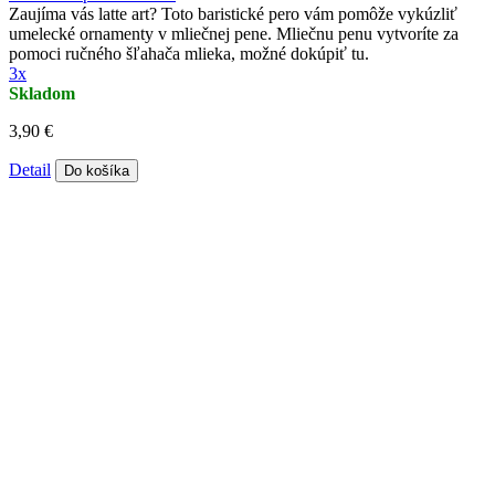
Zaujíma vás latte art? Toto baristické pero vám pomôže vykúzliť
umelecké ornamenty v mliečnej pene. Mliečnu penu vytvoríte za
pomoci ručného šľahača mlieka, možné dokúpiť tu.
3x
Skladom
3,90 €
Detail
Do košíka