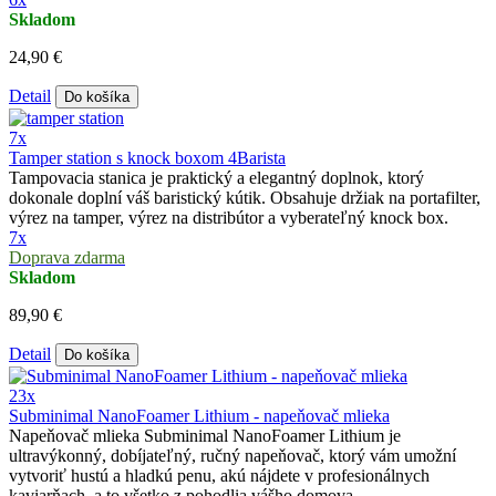
Skladom
24,90 €
Detail
Do košíka
7x
Tamper station s knock boxom 4Barista
Tampovacia stanica je praktický a elegantný doplnok, ktorý
dokonale doplní váš baristický kútik. Obsahuje držiak na portafilter,
výrez na tamper, výrez na distribútor a vyberateľný knock box.
7x
Doprava zdarma
Skladom
89,90 €
Detail
Do košíka
23x
Subminimal NanoFoamer Lithium - napeňovač mlieka
Napeňovač mlieka Subminimal NanoFoamer Lithium je
ultravýkonný, dobíjateľný, ručný napeňovač, ktorý vám umožní
vytvoriť hustú a hladkú penu, akú nájdete v profesionálnych
kaviarňach, a to všetko z pohodlia vášho domova.