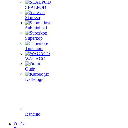
SEALPOD
Staresso
Subminimal
Superkop
Timemore
WACACO
Outin
Kaffelogic
Rancilio
O nás