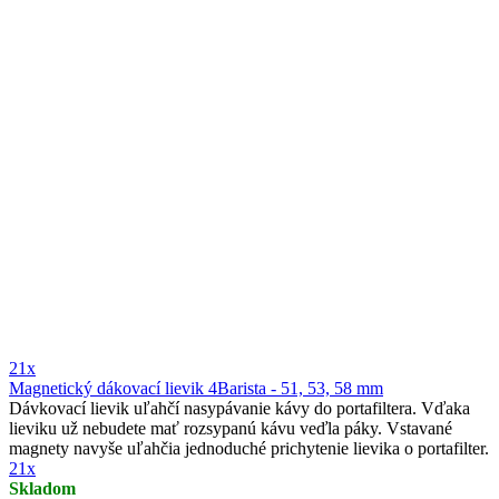
21x
Magnetický dákovací lievik 4Barista - 51, 53, 58 mm
Dávkovací lievik uľahčí nasypávanie kávy do portafiltera. Vďaka
lieviku už nebudete mať rozsypanú kávu veďla páky. Vstavané
magnety navyše uľahčia jednoduché prichytenie lievika o portafilter.
21x
Skladom