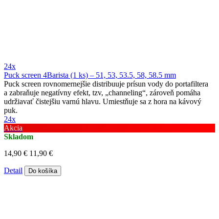
24x
Puck screen 4Barista (1 ks) – 51, 53, 53.5, 58, 58.5 mm
Puck screen rovnomernejšie distribuuje prísun vody do portafiltera
a zabraňuje negatívny efekt, tzv, „channeling“, zároveň pomáha
udržiavať čistejšiu varnú hlavu. Umiestňuje sa z hora na kávový
puk.
24x
Akcia
Skladom
14,90 €
11,90 €
Detail
Do košíka