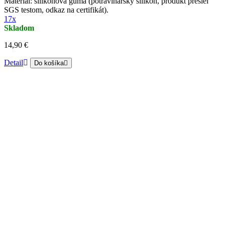
Materiál: silikónová guma (potravinársky silikón, produkt prešiel
SGS testom, odkaz na certifikát).
17x
Skladom
14,90 €
Detail
Do košíka