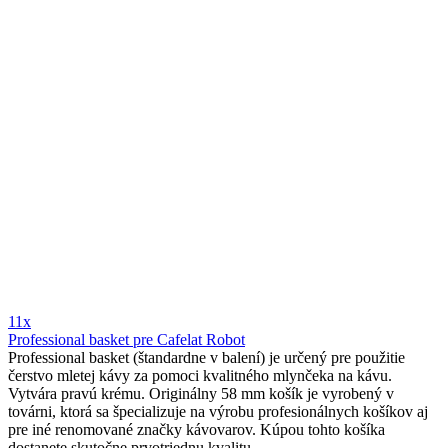
11x
Professional basket pre Cafelat Robot
Professional basket (štandardne v balení) je určený pre použitie
čerstvo mletej kávy za pomoci kvalitného mlynčeka na kávu.
Vytvára pravú krému. Originálny 58 mm košík je vyrobený v
továrni, ktorá sa špecializuje na výrobu profesionálnych košíkov aj
pre iné renomované značky kávovarov. Kúpou tohto košíka
dostanete skutočne prvotriednu kvalitu.