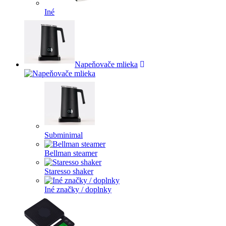
Iné
Napeňovače mlieka
Subminimal
Bellman steamer
Staresso shaker
Iné značky / doplnky