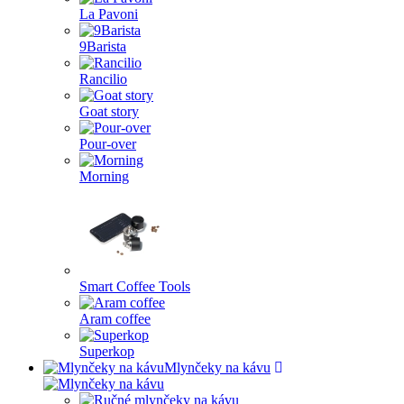
La Pavoni
9Barista
Rancilio
Goat story
Pour-over
Morning
Smart Coffee Tools
Aram coffee
Superkop
Mlynčeky na kávu