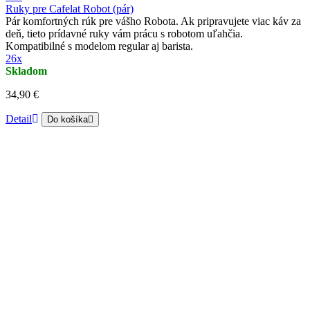
Ruky pre Cafelat Robot (pár)
Pár komfortných rúk pre vášho Robota. Ak pripravujete viac káv za
deň, tieto prídavné ruky vám prácu s robotom uľahčia.
Kompatibilné s modelom regular aj barista.
26x
Skladom
34,90 €
Detail
Do košíka