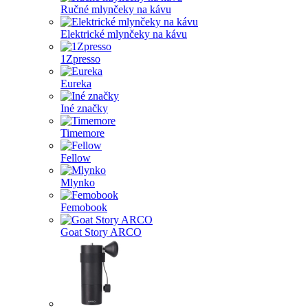
Ručné mlynčeky na kávu
Elektrické mlynčeky na kávu
1Zpresso
Eureka
Iné značky
Timemore
Fellow
Mlynko
Femobook
Goat Story ARCO