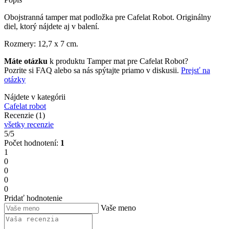
Obojstranná tamper mat podložka pre Cafelat Robot. Originálny
diel, ktorý nájdete aj v balení.
Rozmery: 12,7 x 7 cm.
Máte otázku
k produktu Tamper mat pre Cafelat Robot?
Pozrite si FAQ alebo sa nás spýtajte priamo v diskusii.
Prejsť na
otázky
Nájdete v kategórii
Cafelat robot
Recenzie (1)
všetky recenzie
5/5
Počet hodnotení:
1
1
0
0
0
0
Pridať hodnotenie
Vaše meno