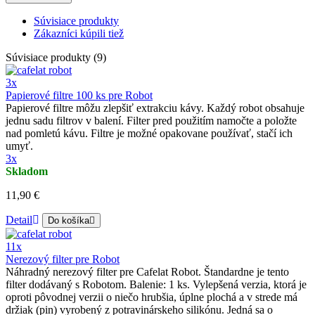
Súvisiace produkty
Zákazníci kúpili tiež
Súvisiace produkty (9)
3x
Papierové filtre 100 ks pre Robot
Papierové filtre môžu zlepšiť extrakciu kávy. Každý robot obsahuje
jednu sadu filtrov v balení. Filter pred použitím namočte a položte
nad pomletú kávu. Filtre je možné opakovane používať, stačí ich
umyť.
3x
Skladom
11,90 €
Detail
Do košíka
11x
Nerezový filter pre Robot
Náhradný nerezový filter pre Cafelat Robot. Štandardne je tento
filter dodávaný s Robotom. Balenie: 1 ks. Vylepšená verzia, ktorá je
oproti pôvodnej verzii o niečo hrubšia, úplne plochá a v strede má
držiak (pin) vyrobený z potravinárskeho silikónu. Jedná sa o