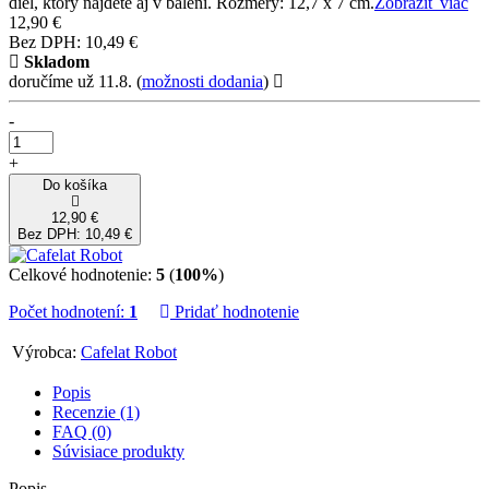
diel, ktorý nájdete aj v balení. Rozmery: 12,7 x 7 cm.
Zobraziť viac
12,90 €
Bez DPH: 10,49 €
Skladom
doručíme už 11.8.
(
možnosti dodania
)
-
+
Do košíka
12,90 €
Bez DPH: 10,49 €
Celkové hodnotenie:
5
(
100%
)
Počet hodnotení:
1
Pridať hodnotenie
Výrobca:
Cafelat Robot
Popis
Recenzie (1)
FAQ (0)
Súvisiace produkty
Popis