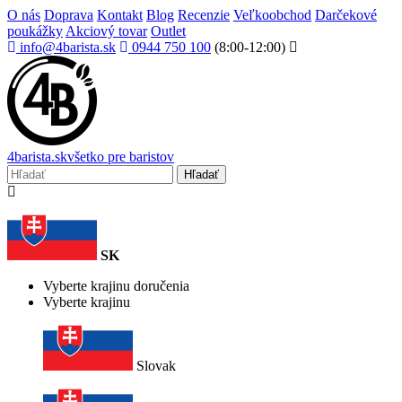
O nás
Doprava
Kontakt
Blog
Recenzie
Veľkoobchod
Darčekové
poukážky
Akciový tovar
Outlet
info@4barista.sk
0944 750 100
(8:00-12:00)
4
barista
.sk
všetko pre baristov
Hľadať
SK
Vyberte krajinu doručenia
Vyberte krajinu
Slovak