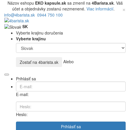
Názov eshopu
EKO kapsule.sk
sa zmenil na
4Barista.sk
. Váš
×
účet a objednávky zostanú nezmenené.
Viac informácií
.
info@4barista.sk
0944 750 100
SK
Vyberte krajinu doručenia
Vyberte krajinu
Alebo
Zostať na
4barista.sk
Prihlásiť sa
E-mail:
Heslo:
Prihlásiť sa