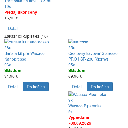
Termoska na kávu 125 ml
19x
Predaj ukončený
16,90 €
Detail
Zákazníci kúpili tiež (10)
26x
25x
Barista kit pre Wacaco
Cestovný kávovar Staresso
Nanopresso
PRO | SP-200 (čierny)
26x
25x
Skladom
Skladom
34,90 €
69,90 €
Detail
Do košíka
Detail
Do košíka
9x
Wacaco Pipamoka
9x
Vypredané
~30.09.2026