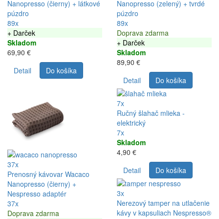
Nanopresso (čierny) + látkové
Nanopresso (zelený) + tvrdé
púzdro
púzdro
89x
89x
+ Darček
Doprava zdarma
Skladom
+ Darček
69,90 €
Skladom
89,90 €
Detail
Do košíka
Detail
Do košíka
7x
Ručný šlahač mlieka -
elektrický
7x
Skladom
4,90 €
37x
Detail
Do košíka
Prenosný kávovar Wacaco
Nanopresso (čierny) +
3x
Nespresso adaptér
Nerezový tamper na utlačenie
37x
kávy v kapsuliach Nespresso®
Doprava zdarma