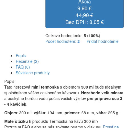
Akcia
9,90 €
14,90 €
Bez DPH: 8,05 €
Celkové hodnotenie:
5
(
100%
)
Počet hodnotení:
2
Pridať hodnotenie
Popis
Recenzie (2)
FAQ (0)
Súvisiace produkty
Popis
Táto nerezová
mini termoska
s objemom
300 ml
bude ideálnym
spoločníkom vášho cestovného kávovaru.
Nezaberie veľa miesta
a poskytne horúcu vodu počas vašich výletov
pre prípravu cca 3
- 4 kávičiek
.
Objem
: 300 ml.
výška
: 194 mm,
priemer
: 68 mm,
váha
: 295 g.
Máte otázku
k produktu Termoska na kávu 300 ml?
Pozrite si FAQ alebo sa nás spýtajte priamo v diskusii.
Prejsť na