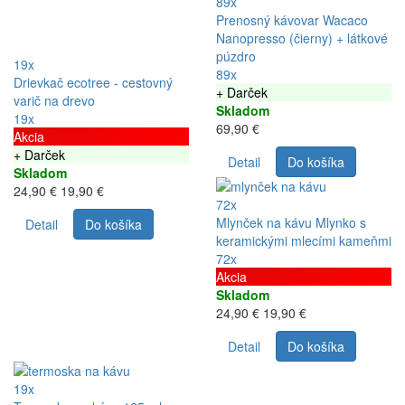
89x
Prenosný kávovar Wacaco
Nanopresso (čierny) + látkové
púzdro
19x
89x
Drievkač ecotree - cestovný
+ Darček
varič na drevo
Skladom
19x
69,90 €
Akcia
+ Darček
Detail
Do košíka
Skladom
24,90 €
19,90 €
72x
Mlynček na kávu Mlynko s
Detail
Do košíka
keramickými mlecími kameňmi
72x
Akcia
Skladom
24,90 €
19,90 €
Detail
Do košíka
19x