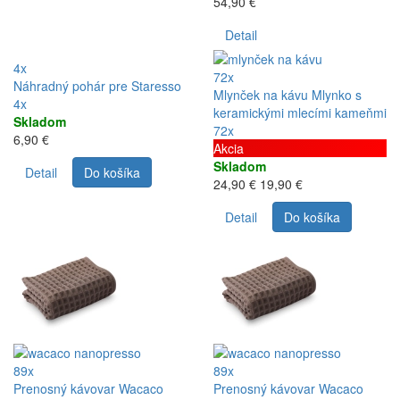
54,90 €
Detail
4x
72x
Náhradný pohár pre Staresso
Mlynček na kávu Mlynko s
4x
keramickými mlecími kameňmi
Skladom
72x
6,90 €
Akcia
Skladom
Detail
Do košíka
24,90 €
19,90 €
Detail
Do košíka
89x
89x
Prenosný kávovar Wacaco
Prenosný kávovar Wacaco