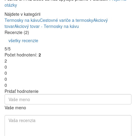
otázky
Nájdete v kategórii
Termosky na kávu
Cestovné variče a termosky
Akciový
tovar
Akciový tovar - Termosky na kávu
Recenzie (2)
všetky recenzie
5/5
Počet hodnotení:
2
2
0
0
0
0
Pridať hodnotenie
Vaše meno