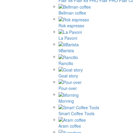
Flair 58
Flair 49 PRO
Flair PRO
Flair C
Bellman coffee
Rok espresso
La Pavoni
9Barista
Rancilio
Goat story
Pour-over
Morning
Smart Coffee Tools
Aram coffee