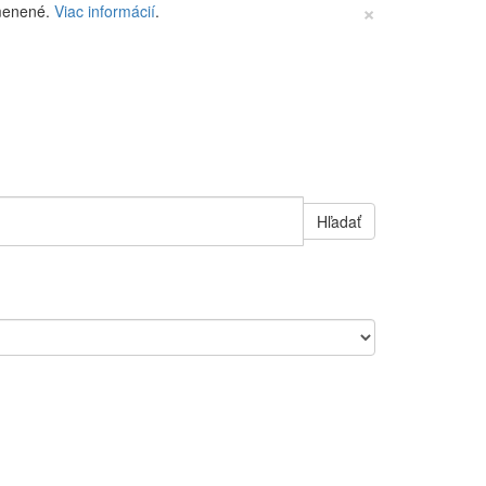
×
zmenené.
Viac informácií
.
Hľadať