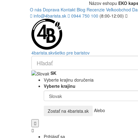
Názov eshopu
EKO kaps
O nás
Doprava
Kontakt
Blog
Recenzie
Veľkoobchod
Da
info@4barista.sk
0944 750 100
(8:00-12:00)
4
barista
.sk
všetko pre baristov
SK
Vyberte krajinu doručenia
Vyberte krajinu
Alebo
Zostať na
4barista.sk
Prihlásiť sa