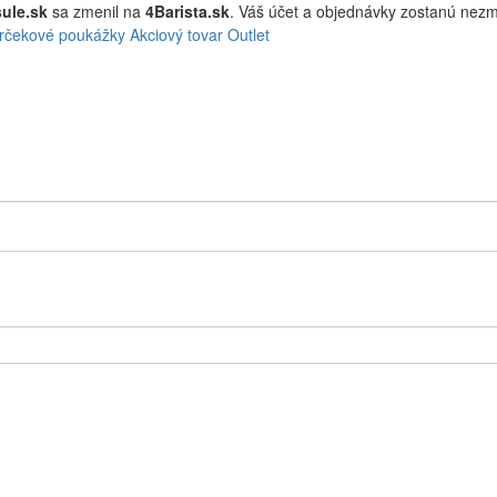
ule.sk
sa zmenil na
4Barista.sk
. Váš účet a objednávky zostanú ne
rčekové poukážky
Akciový tovar
Outlet