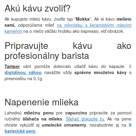
Akú kávu zvoliť?
Ak kupujete mletú kávu, zvoľte typ "
Mokka
". Ak si kávu
meliete
sami,
odporúčame mlieť
na mlynčeku s keramickými mlecími
kameňmi
na o niečo väčšiu hrúbku ako espresso, viď obrázok.
Pripravujte kávu ako
profesionálny barista
Tamper
vám pomôže dokonalo utlačiť kávu do kapsule.
S
digitálnou váhou
navážite vždy
správne množstvo kávy
s
presnosťou na 0,1g.
Napenenie mlieka
Lahodnú
mliečnu penu
pre
capuccino
pripravíte za pomoci
ručného
šľahača na mlieko
.
Šľahač dokúpite tu.
Ak na pene
chcete vykúzliť aj
umelecké ornamenty
, nezabudnite aj na
S
baristické pero
.