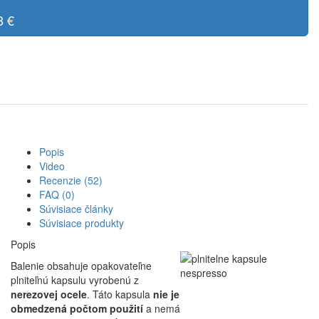
8 €
Popis
Video
Recenzie (52)
FAQ (0)
Súvisiace články
Súvisiace produkty
Popis
Balenie obsahuje opakovateľne
plniteľnú kapsulu vyrobenú z
nerezovej ocele
. Táto kapsula
nie je
obmedzená počtom použití
a nemá