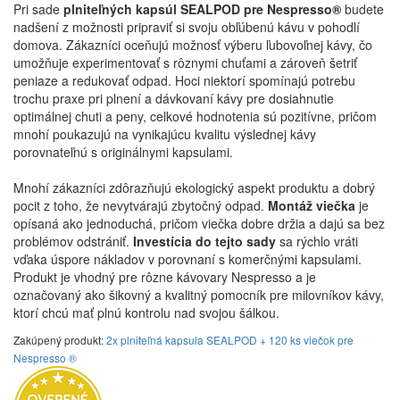
Pri sade
plniteľných kapsúl SEALPOD pre Nespresso®
budete
nadšení z možnosti pripraviť si svoju obľúbenú kávu v pohodlí
domova. Zákazníci oceňujú možnosť výberu ľubovoľnej kávy, čo
umožňuje experimentovať s rôznymi chuťami a zároveň šetriť
peniaze a redukovať odpad. Hoci niektorí spomínajú potrebu
trochu praxe pri plnení a dávkovaní kávy pre dosiahnutie
optimálnej chuti a peny, celkové hodnotenia sú pozitívne, pričom
mnohí poukazujú na vynikajúcu kvalitu výslednej kávy
porovnateľnú s originálnymi kapsulami.
Mnohí zákazníci zdôrazňujú ekologický aspekt produktu a dobrý
pocit z toho, že nevytvárajú zbytočný odpad.
Montáž viečka
je
opísaná ako jednoduchá, pričom viečka dobre držia a dajú sa bez
problémov odstrániť.
Investícia do tejto sady
sa rýchlo vráti
vďaka úspore nákladov v porovnaní s komerčnými kapsulami.
Produkt je vhodný pre rôzne kávovary Nespresso a je
označovaný ako šikovný a kvalitný pomocník pre milovníkov kávy,
ktorí chcú mať plnú kontrolu nad svojou šálkou.
Zakúpený produkt:
2x plniteľná kapsula SEALPOD + 120 ks viečok pre
Nespresso ®