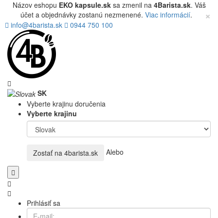
Názov eshopu
EKO kapsule.sk
sa zmenil na
4Barista.sk
. Váš
×
účet a objednávky zostanú nezmenené.
Viac informácií
.
info@4barista.sk
0944 750 100
SK
Vyberte krajinu doručenia
Vyberte krajinu
Alebo
Zostať na
4barista.sk
Prihlásiť sa