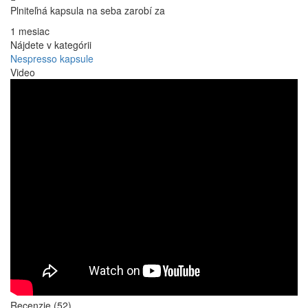
Plniteľná kapsula na seba zarobí za
1 mesiac
Nájdete v kategórii
Nespresso kapsule
Video
Recenzie (52)