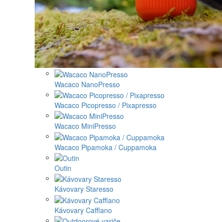
Wacaco NanoPresso
Wacaco Picopresso / Pixapresso
Wacaco MiniPresso
Wacaco Pipamoka / Cuppamoka
Outin
Kávovary Staresso
Kávovary Cafflano