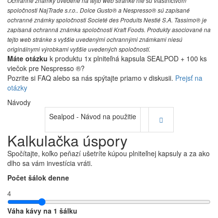
Ochranné známky uvedené na tejto web stránke nie sú vlastníctvom
spoločnosti NajTrade s.r.o.. Dolce Gusto® a Nespresso® sú zapísané
ochranné známky spoločnosti Societé des Produits Nestlé S.A. Tassimo® je
zapísaná ochranná známka spoločnosti Kraft Foods. Produkty asociované na
tejto web stránke s vyššie uvedenými ochrannými známkami niesú
originálnymi výrobkami vyššie uvedených spoločností.
Máte otázku
k produktu 1x plniteľná kapsula SEALPOD + 100 ks
viečok pre Nespresso ®?
Pozrite si FAQ alebo sa nás spýtajte priamo v diskusii.
Prejsť na
otázky
Návody
Sealpod - Návod na použitie
Kalkulačka úspory
Spočítajte, koľko peňazí ušetríte kúpou plniteľnej kapsuly a za ako
dlho sa vám investícia vráti.
Počet šálok denne
4
Váha kávy na 1 šálku