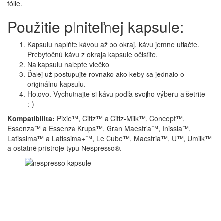
fólie.
Použitie plniteľnej kapsule:
Kapsulu naplňte kávou až po okraj, kávu jemne utlačte.
Prebytočnú kávu z okraja kapsule očistite.
Na kapsulu nalepte viečko.
Ďalej už postupujte rovnako ako keby sa jednalo o
originálnu kapsulu.
Hotovo. Vychutnajte si kávu podľa svojho výberu a šetrite
:-)
Kompatibilita:
Pixie™, Citiz™ a Citiz-Milk™, Concept™,
Essenza™ a Essenza Krups™, Gran Maestria™, Inissia™,
Latissima™ a Latissima+™, Le Cube™, Maestria™, U™, Umilk™
a ostatné prístroje typu Nespresso®.