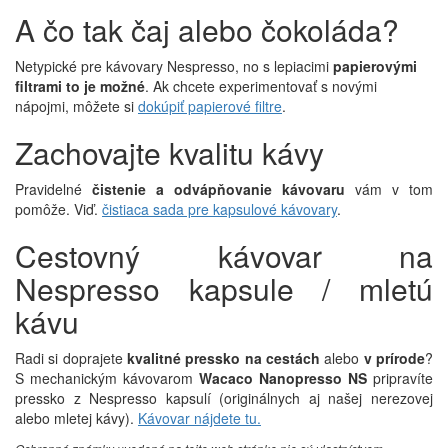
A čo tak čaj alebo čokoláda?
Netypické pre kávovary Nespresso, no s lepiacimi
papierovými
filtrami to je možné
. Ak chcete experimentovať s novými
nápojmi, môžete si
dokúpiť papierové filtre
.
Zachovajte kvalitu kávy
Pravidelné
čistenie a odvápňovanie kávovaru
vám v tom
pomôže. Viď.
čistiaca sada pre kapsulové kávovary
.
Cestovný kávovar na
Nespresso kapsule / mletú
kávu
Radi si doprajete
kvalitné pressko na cestách
alebo
v prírode
?
S mechanickým kávovarom
Wacaco Nanopresso NS
pripravíte
pressko z Nespresso kapsulí (originálnych aj našej nerezovej
alebo mletej kávy).
Kávovar nájdete tu.