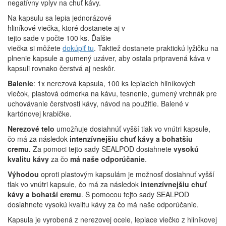
negatívny vplyv na chuť kávy.
Na kapsulu sa lepia jednorázové
hliníkové viečka, ktoré dostanete aj v
tejto sade v počte 100 ks. Ďalšie
viečka si môžete
dokúpiť tu
. Taktiež dostanete praktickú lyžičku na
plnenie kapsule a gumený uzáver, aby ostala pripravená káva v
kapsuli rovnako čerstvá aj neskôr.
Balenie
: 1x nerezová kapsula, 100 ks lepiacich hliníkových
viečok, plastová odmerka na kávu, tesnenie, gumený vrchnák pre
uchovávanie čerstvosti kávy, návod na použitie. Balené v
kartónovej krabičke.
Nerezové telo
umožňuje dosiahnúť vyšší tlak vo vnútri kapsule,
čo má za následok
intenzívnejšiu chuť kávy a bohatšiu
cremu.
Za pomoci tejto sady SEALPOD dosiahnete
vysokú
kvalitu kávy
za čo
má naše
odporúčanie
.
Výhodou
oproti plastovým kapsulám je možnosť dosiahnuť vyšší
tlak vo vnútri kapsule, čo má za následok
intenzívnejšiu chuť
kávy a bohatší cremu
. S pomocou tejto sady SEALPOD
dosiahnete vysokú kvalitu kávy za čo má naše odporúčanie.
Kapsula je vyrobená z nerezovej ocele, lepiace viečko z hliníkovej