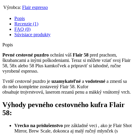
Výrobca:
Flair espresso
Popis
Recenzie (1)
FAQ (0)
Súvisiace produkty
Popis
Pevné cestovné puzdro
ochráni váš
Flair 58
pred prachom,
škrabancami a inými poškodeniami. Teraz si môžete vziať svoj Flair
58, 58x alebo 58 Plus kamkoľvek a pripraviť si lahodné, ručne
vyrobené espresso.
Tvrdé cestovné puzdro je
uzamykateľné
a
vodotesné
a zmestí sa
do neho kompletne zostavený Flair 58. Kufor
obsahuje trojvrstvovú, laserom rezanú penu a mäkký vnútorný vrch.
Výhody pevného cestovného kufra Flair
58:
Vrecko na príslušenstvo
pre základné veci , ako je Flair Shot
Mirror, Brew Scale, dokonca aj malý ručný mlynček (s