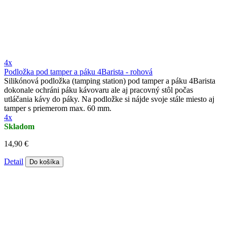
4x
Podložka pod tamper a páku 4Barista - rohová
Silikónová podložka (tamping station) pod tamper a páku 4Barista
dokonale ochráni páku kávovaru ale aj pracovný stôl počas
utláčania kávy do páky. Na podložke si nájde svoje stále miesto aj
tamper s priemerom max. 60 mm.
4x
Skladom
14,90 €
Detail
Do košíka