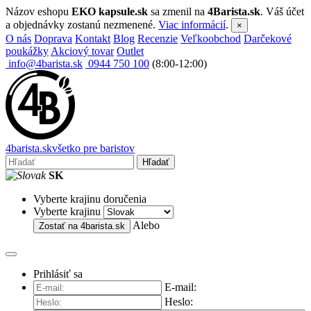
Názov eshopu
EKO kapsule.sk
sa zmenil na
4Barista.sk
. Váš účet
a objednávky zostanú nezmenené.
Viac informácií
.
×
O nás
Doprava
Kontakt
Blog
Recenzie
Veľkoobchod
Darčekové
poukážky
Akciový tovar
Outlet
info@4barista.sk
0944 750 100
(8:00-12:00)
4
barista
.sk
všetko pre baristov
Hľadať
SK
Vyberte krajinu doručenia
Vyberte krajinu
Alebo
Zostať na
4barista.sk
Prihlásiť sa
E-mail:
Heslo: