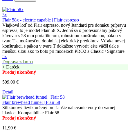
5x
Flair 58x - electric capable | Flair espresso
Vlajková loď od Flair espresso, nový štandard pre domácu prípravu
espressa, to je model Flair 58 X. Jedná sa o profesionálny pákový
kávovar s 58 mm portafilterom, robustnou konštrukciou, pákou v
tvare T a možnosťou doplniť aj elektrický predohrev. Vďaka novej
konštrukcii s pákou v tvare T dokážete vytvoriť ešte väčší tlak s
menšou silou ako to bolo pri modeloch PRO2 a Classic / Signature.
5x
Doprava zdarma
+ Darček
Predaj ukončený
509,00 €
Detail
Flair brewhead funnel | Flair 58
Silikónový lievik určený pre ľahšie nalievanie vody do varnej
hlavice. Kompatibilita: Flair 58.
Predaj ukončený
11,90 €