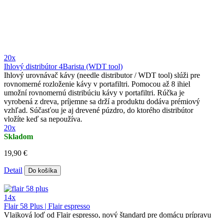
20x
Ihlový distribútor 4Barista (WDT tool)
Ihlový urovnávač kávy (needle distributor / WDT tool) slúži pre
rovnomerné rozloženie kávy v portafiltri. Pomocou až 8 ihiel
umožní rovnomernú distribúciu kávy v portafiltri. Rúčka je
vyrobená z dreva, príjemne sa drží a produktu dodáva prémiový
vzhľad. Súčasťou je aj drevené púzdro, do ktorého distribútor
vložíte keď sa nepoužíva.
20x
Skladom
19,90 €
Detail
Do košíka
14x
Flair 58 Plus | Flair espresso
Vlajková loď od Flair espresso, nový štandard pre domácu prípravu