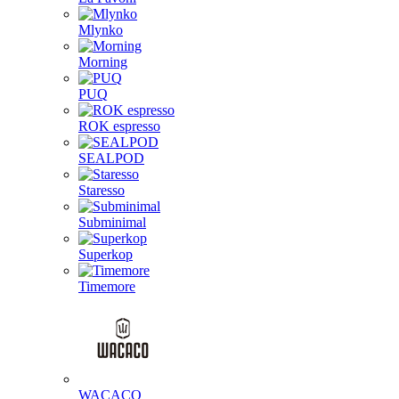
Mlynko
Morning
PUQ
ROK espresso
SEALPOD
Staresso
Subminimal
Superkop
Timemore
WACACO