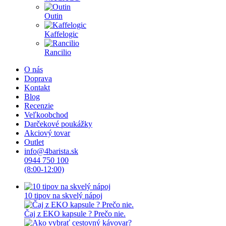
Outin
Kaffelogic
Rancilio
O nás
Doprava
Kontakt
Blog
Recenzie
Veľkoobchod
Darčekové poukážky
Akciový tovar
Outlet
info@4barista.sk
0944 750 100
(8:00-12:00)
10 tipov na skvelý nápoj
Čaj z EKO kapsule ? Prečo nie.