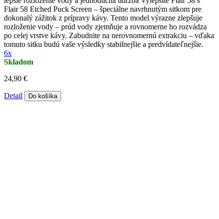
lepšie rozloženie vody a jednoduchá údržba Vylepšite Flair 58 s
Flair 58 Etched Puck Screen – špeciálne navrhnutým sitkom pre
dokonalý zážitok z prípravy kávy. Tento model výrazne zlepšuje
rozloženie vody – prúd vody zjemňuje a rovnomerne ho rozvádza
po celej vrstve kávy. Zabudnite na nerovnomernú extrakciu – vďaka
tomuto sitku budú vaše výsledky stabilnejšie a predvídateľnejšie.
6x
Skladom
24,90 €
Detail
Do košíka