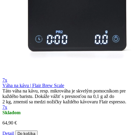
7x
Váha na kávu | Flair Brew Scale
Táto váha na kávu, resp. mikrováha je skvelým pomocníkom pre
každého baristu. Dokáže vážiť s presnosťou na 0,1 g až do
2 kg, zmenstí sa medzi nožičky každého kávovaru Flair espresso.
7x
Skladom
64,90 €
Detail
Do košíka