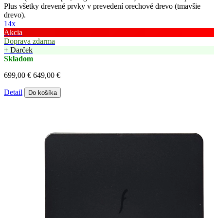
Plus všetky drevené prvky v prevedení orechové drevo (tmavšie
drevo).
14x
Akcia
Doprava zdarma
+ Darček
Skladom
699,00 €
649,00 €
Detail
Do košíka