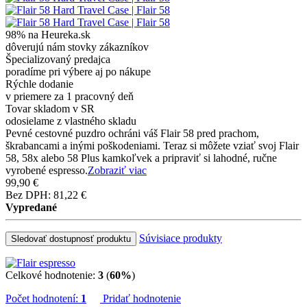
98% na Heureka.sk
dôverujú nám stovky zákazníkov
Špecializovaný predajca
poradíme pri výbere aj po nákupe
Rýchle dodanie
v priemere za 1 pracovný deň
Tovar skladom v SR
odosielame z vlastného skladu
Pevné cestovné puzdro ochráni váš Flair 58 pred prachom,
škrabancami a inými poškodeniami. Teraz si môžete vziať svoj Flair
58, 58x alebo 58 Plus kamkoľvek a pripraviť si lahodné, ručne
vyrobené espresso.
Zobraziť viac
99,90 €
Bez DPH: 81,22 €
Vypredané
Súvisiace produkty
Sledovať dostupnosť produktu
Celkové hodnotenie:
3
(
60%
)
Počet hodnotení:
1
Pridať hodnotenie