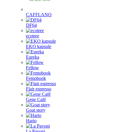
CAFFLANO
DF64
ecotree
EKO kapsule
Eureka
Fellow
Femobook
Flair espresso
Gene Café
Goat story
Hario
La Pavoni