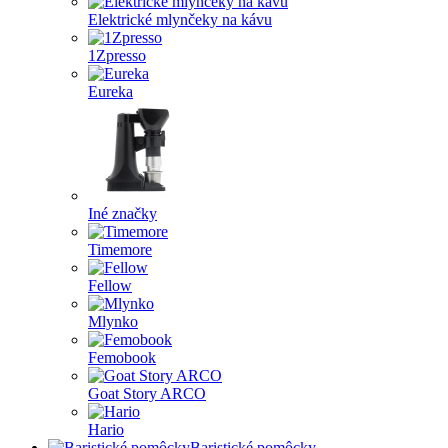
Elektrické mlynčeky na kávu
1Zpresso
Eureka
Iné značky
Timemore
Fellow
Mlynko
Femobook
Goat Story ARCO
Hario
Baristické pomôcky