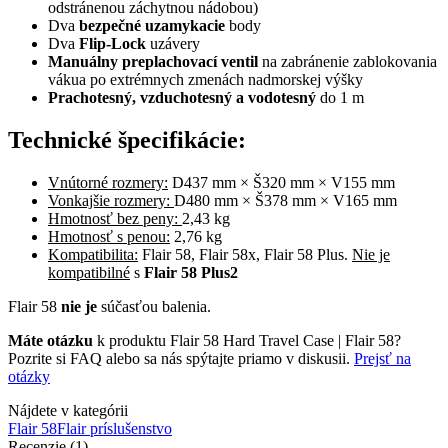
odstránenou záchytnou nádobou)
Dva
bezpečné uzamykacie
body
Dva
Flip-Lock
uzávery
Manuálny preplachovací ventil
na zabránenie zablokovania
vákua po extrémnych zmenách nadmorskej výšky
Prachotesný, vzduchotesný a vodotesný
do 1 m
Technické špecifikácie:
Vnútorné rozmery:
D437 mm × Š320 mm × V155 mm
Vonkajšie rozmery:
D480 mm × Š378 mm × V165 mm
Hmotnosť bez peny:
2,43 kg
Hmotnosť s penou:
2,76 kg
Kompatibilita:
Flair 58, Flair 58x, Flair 58 Plus.
Nie je
kompatibilné
s
Flair 58 Plus2
Flair 58
nie je
súčasťou balenia.
Máte otázku
k produktu Flair 58 Hard Travel Case | Flair 58?
Pozrite si FAQ alebo sa nás spýtajte priamo v diskusii.
Prejsť na
otázky
Nájdete v kategórii
Flair 58
Flair príslušenstvo
Recenzie (1)