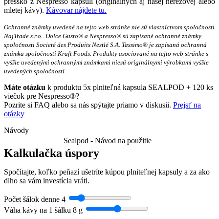
pressko z Nespresso kapsulí (originálnych aj našej nerezovej alebo
mletej kávy).
Kávovar nájdete tu.
Ochranné známky uvedené na tejto web stránke nie sú vlastníctvom spoločnosti
NajTrade s.r.o.. Dolce Gusto® a Nespresso® sú zapísané ochranné známky
spoločnosti Societé des Produits Nestlé S.A. Tassimo® je zapísaná ochranná
známka spoločnosti Kraft Foods. Produkty asociované na tejto web stránke s
vyššie uvedenými ochrannými známkami niesú originálnymi výrobkami vyššie
uvedených spoločností.
Máte otázku
k produktu 5x plniteľná kapsula SEALPOD + 120 ks
viečok pre Nespresso®?
Pozrite si FAQ alebo sa nás spýtajte priamo v diskusii.
Prejsť na
otázky
Návody
Sealpod - Návod na použitie
Kalkulačka úspory
Spočítajte, koľko peňazí ušetríte kúpou plniteľnej kapsuly a za ako
dlho sa vám investícia vráti.
Počet šálok denne
4
Váha kávy na 1 šálku
8 g