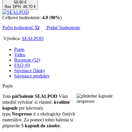
59,90 €
Bez DPH: 48,70 €
Celkové hodnotenie:
4.9
(
98%
)
Počet hodnotení:
52
Pridať hodnotenie
Výrobca:
SEALPOD
Popis
Video
Recenzie (52)
FAQ (0)
Súvisiace články
Súvisiace produkty
Popis
Toto
päťbalenie SEALPOD
Vám
umožní vytvárať si vlastné,
kvalitné
kapsule
pre kávovary
typu
Nespresso
z ekologicky čistých
®
materiálov. Za pomoci tohto balenia si
pripravíte
5 kapsulí do zásoby
.