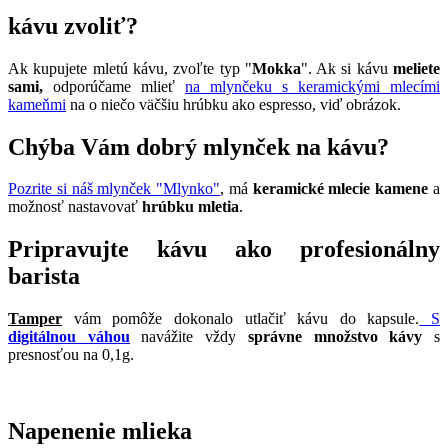
kávu zvoliť?
Ak kupujete mletú kávu, zvoľte typ "
Mokka
". Ak si kávu
meliete
sami,
odporúčame mlieť
na mlynčeku s keramickými mlecími
kameňmi
na o niečo väčšiu hrúbku ako espresso, viď obrázok.
Chýba Vám dobrý mlynček na kávu?
Pozrite si náš mlynček "Mlynko"
, má
keramické mlecie kamene
a
možnosť nastavovať
hrúbku mletia
.
Pripravujte kávu ako profesionálny
barista
Tamper
vám pomôže dokonalo utlačiť kávu do kapsule.
S
digitálnou váhou
navážite vždy
správne množstvo kávy
s
presnosťou na 0,1g.
Napenenie mlieka