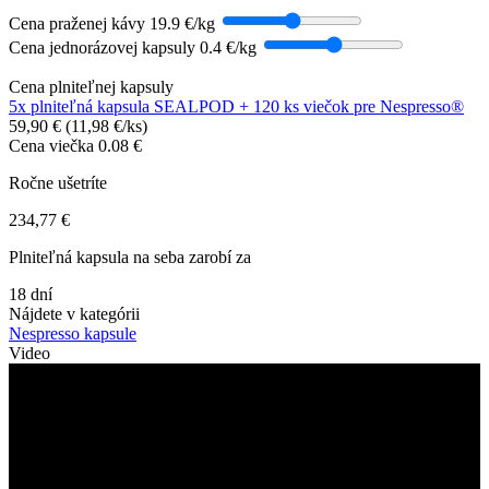
Cena praženej kávy
19.9 €/kg
Cena jednorázovej kapsuly
0.4 €/kg
Cena plniteľnej kapsuly
5x plniteľná kapsula SEALPOD + 120 ks viečok pre Nespresso®
59,90 € (11,98 €/ks)
Cena viečka
0.08 €
Ročne ušetríte
234,77 €
Plniteľná kapsula na seba zarobí za
18 dní
Nájdete v kategórii
Nespresso kapsule
Video