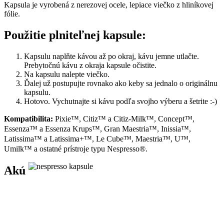
Kapsula je vyrobená z nerezovej ocele, lepiace viečko z hliníkovej
fólie.
Použitie plniteľnej kapsule:
Kapsulu naplňte kávou až po okraj, kávu jemne utlačte.
Prebytočnú kávu z okraja kapsule očistite.
Na kapsulu nalepte viečko.
Ďalej už postupujte rovnako ako keby sa jednalo o originálnu
kapsulu.
Hotovo. Vychutnajte si kávu podľa svojho výberu a šetrite :-)
Kompatibilita:
Pixie™, Citiz™ a Citiz-Milk™, Concept™,
Essenza™ a Essenza Krups™, Gran Maestria™, Inissia™,
Latissima™ a Latissima+™, Le Cube™, Maestria™, U™,
Umilk™ a ostatné prístroje typu Nespresso®.
Akú