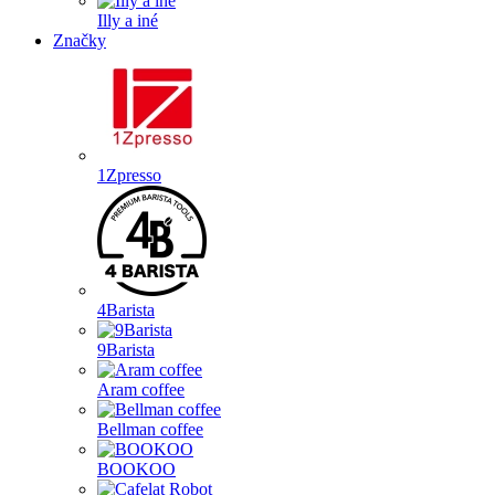
Illy a iné
Značky
1Zpresso
4Barista
9Barista
Aram coffee
Bellman coffee
BOOKOO