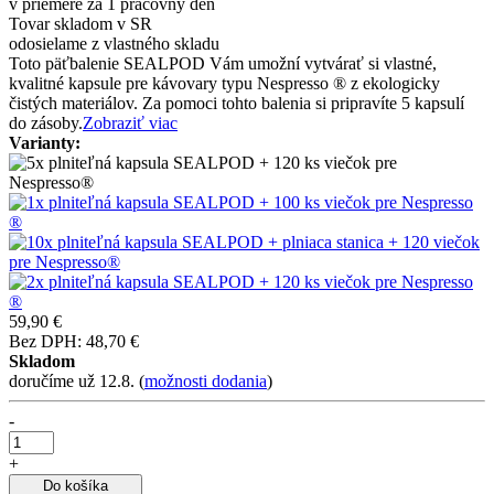
v priemere za 1 pracovný deň
Tovar skladom v SR
odosielame z vlastného skladu
Toto päťbalenie SEALPOD Vám umožní vytvárať si vlastné,
kvalitné kapsule pre kávovary typu Nespresso ® z ekologicky
čistých materiálov. Za pomoci tohto balenia si pripravíte 5 kapsulí
do zásoby.
Zobraziť viac
Varianty:
59,90 €
Bez DPH: 48,70 €
Skladom
doručíme už 12.8.
(
možnosti dodania
)
-
+
Do košíka