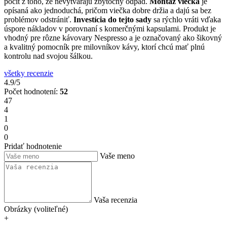
pocit z toho, že nevytvárajú zbytočný odpad.
Montáž viečka
je
opísaná ako jednoduchá, pričom viečka dobre držia a dajú sa bez
problémov odstrániť.
Investícia do tejto sady
sa rýchlo vráti vďaka
úspore nákladov v porovnaní s komerčnými kapsulami. Produkt je
vhodný pre rôzne kávovary Nespresso a je označovaný ako šikovný
a kvalitný pomocník pre milovníkov kávy, ktorí chcú mať plnú
kontrolu nad svojou šálkou.
všetky recenzie
4.9/5
Počet hodnotení:
52
47
4
1
0
0
Pridať hodnotenie
Vaše meno
Vaša recenzia
Obrázky (voliteľné)
+