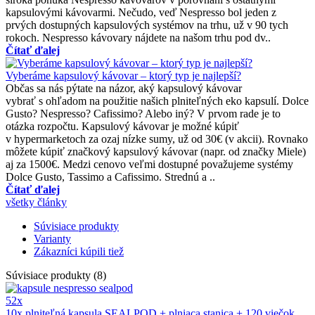
kapsulovými kávovarmi. Nečudo, veď Nespresso bol jeden z
prvých dostupných kapsulových systémov na trhu, už v 90 tych
rokoch. Nespresso kávovary nájdete na našom trhu pod dv..
Čítať ďalej
Vyberáme kapsulový kávovar – ktorý typ je najlepší?
Občas sa nás pýtate na názor, aký kapsulový kávovar
vybrať s ohľadom na použitie našich plniteľných eko kapsulí. Dolce
Gusto? Nespresso? Cafissimo? Alebo iný? V prvom rade je to
otázka rozpočtu. Kapsulový kávovar je možné kúpiť
v hypermarketoch za ozaj nízke sumy, už od 30€ (v akcii). Rovnako
môžete kúpiť značkový kapsulový kávovar (napr. od značky Miele)
aj za 1500€. Medzi cenovo veľmi dostupné považujeme systémy
Dolce Gusto, Tassimo a Cafissimo. Strednú a ..
Čítať ďalej
všetky články
Súvisiace produkty
Varianty
Zákazníci kúpili tiež
Súvisiace produkty (8)
52x
10x plniteľná kapsula SEALPOD + plniaca stanica + 120 viečok