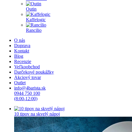
Outin
Kaffelogic
Rancilio
O nás
Doprava
Kontakt
Blog
Recenzie
Veľkoobchod
Darčekové poukážky
Akciový tovar
Outlet
info@4barista.sk
0944 750 100
(8:00-12:00)
10 tipov na skvelý nápoj