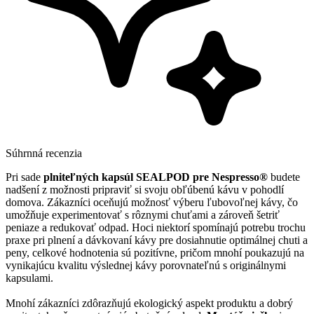
Súhrnná recenzia
Pri sade
plniteľných kapsúl SEALPOD pre Nespresso®
budete
nadšení z možnosti pripraviť si svoju obľúbenú kávu v pohodlí
domova. Zákazníci oceňujú možnosť výberu ľubovoľnej kávy, čo
umožňuje experimentovať s rôznymi chuťami a zároveň šetriť
peniaze a redukovať odpad. Hoci niektorí spomínajú potrebu trochu
praxe pri plnení a dávkovaní kávy pre dosiahnutie optimálnej chuti a
peny, celkové hodnotenia sú pozitívne, pričom mnohí poukazujú na
vynikajúcu kvalitu výslednej kávy porovnateľnú s originálnymi
kapsulami.
Mnohí zákazníci zdôrazňujú ekologický aspekt produktu a dobrý