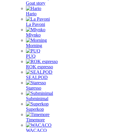
Goat story
Hario
La Pavoni
Mlynko
Morning
PUQ
ROK espresso
SEALPOD
Staresso
Subminimal
Superkop
Timemore
WACACO