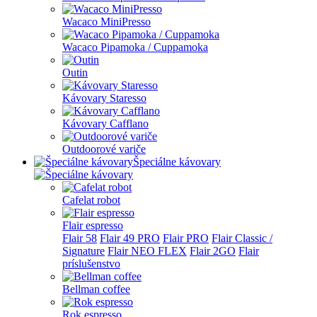
Wacaco MiniPresso
Wacaco Pipamoka / Cuppamoka
Outin
Kávovary Staresso
Kávovary Cafflano
Outdoorové variče
Špeciálne kávovary
Cafelat robot
Flair espresso
Flair 58
Flair 49 PRO
Flair PRO
Flair Classic /
Signature
Flair NEO FLEX
Flair 2GO
Flair
príslušenstvo
Bellman coffee
Rok espresso