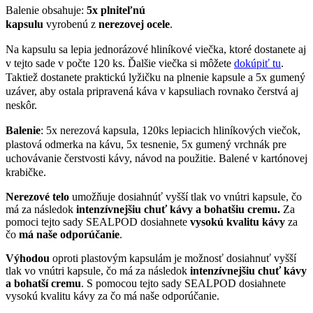
Balenie obsahuje:
5x plniteľnú
kapsulu
vyrobenú z
nerezovej ocele
.
Na kapsulu sa lepia jednorázové hliníkové viečka, ktoré dostanete aj
v tejto sade v počte 120 ks. Ďalšie viečka si môžete
dokúpiť tu
.
Taktiež dostanete praktickú lyžičku na plnenie kapsule a 5x gumený
uzáver, aby ostala pripravená káva v kapsuliach rovnako čerstvá aj
neskôr.
Balenie
: 5x nerezová kapsula, 120ks lepiacich hliníkových viečok,
plastová odmerka na kávu, 5x tesnenie, 5x gumený vrchnák pre
uchovávanie čerstvosti kávy, návod na použitie. Balené v kartónovej
krabičke.
Nerezové telo
umožňuje dosiahnúť vyšší tlak vo vnútri kapsule, čo
má za následok
intenzívnejšiu chuť kávy a bohatšiu cremu.
Za
pomoci tejto sady SEALPOD dosiahnete
vysokú kvalitu kávy
za
čo
má naše
odporúčanie
.
Výhodou
oproti plastovým kapsulám je možnosť dosiahnuť vyšší
tlak vo vnútri kapsule, čo má za následok
intenzívnejšiu chuť kávy
a bohatší cremu
. S pomocou tejto sady SEALPOD dosiahnete
vysokú kvalitu kávy za čo má naše odporúčanie.