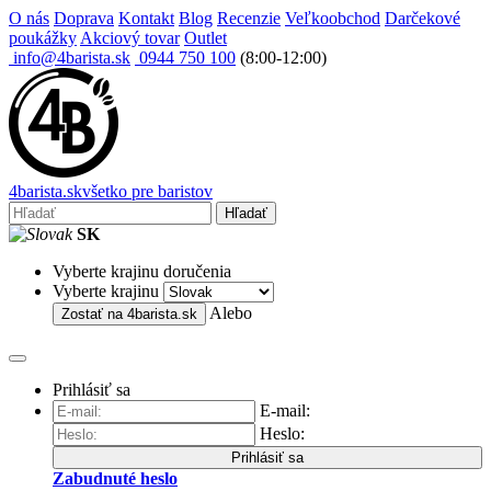
O nás
Doprava
Kontakt
Blog
Recenzie
Veľkoobchod
Darčekové
poukážky
Akciový tovar
Outlet
info@4barista.sk
0944 750 100
(8:00-12:00)
4
barista
.sk
všetko pre baristov
Hľadať
SK
Vyberte krajinu doručenia
Vyberte krajinu
Alebo
Zostať na
4barista.sk
Prihlásiť sa
E-mail:
Heslo:
Prihlásiť sa
Zabudnuté heslo