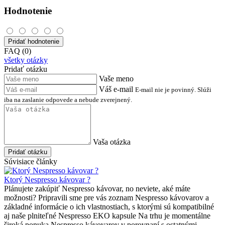
Hodnotenie
Pridať hodnotenie
FAQ (0)
všetky otázky
Pridať otázku
Vaše meno
Váš e-mail
E-mail nie je povinný. Slúži
iba na zaslanie odpovede a nebude zverejnený.
Vaša otázka
Pridať otázku
Súvisiace články
Ktorý Nespresso kávovar ?
Plánujete zakúpiť Nespresso kávovar, no neviete, aké máte
možnosti? Pripravili sme pre vás zoznam Nespresso kávovarov a
základné informácie o ich vlastnostiach, s ktorými sú kompatibilné
aj naše plniteľné Nespresso EKO kapsule Na trhu je momentálne
široká ponuka Nespresso kávovarov v porovnaní s ostatnými