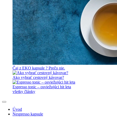
Čaj z EKO kapsule ? Prečo nie.
Ako vybrať cestovný kávovar?
Espresso tonic – osviežujúci hit leta
všetky články
Úvod
Nespresso kapsule