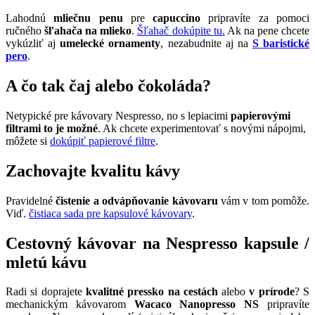
Lahodnú
mliečnu penu
pre
capuccino
pripravíte za pomoci
ručného
šľahača na mlieko
.
Šľahač dokúpite tu.
Ak na pene chcete
vykúzliť aj
umelecké ornamenty
, nezabudnite aj na
S
baristické
pero
.
A čo tak čaj alebo čokoláda?
Netypické pre kávovary Nespresso, no s lepiacimi
papierovými
filtrami to je možné
. Ak chcete experimentovať s novými nápojmi,
môžete si
dokúpiť papierové filtre
.
Zachovajte kvalitu kávy
Pravidelné
čistenie a odvápňovanie kávovaru
vám v tom pomôže.
Viď.
čistiaca sada pre kapsulové kávovary
.
Cestovný kávovar na Nespresso kapsule /
mletú kávu
Radi si doprajete
kvalitné pressko na cestách
alebo
v prírode
? S
mechanickým kávovarom
Wacaco Nanopresso NS
pripravíte