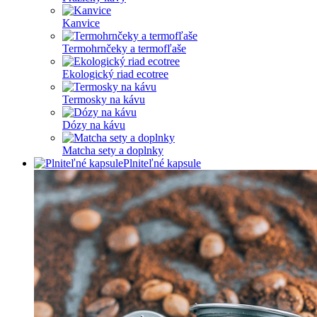
Kanvice
Termohrnčeky a termofľaše
Ekologický riad ecotree
Termosky na kávu
Dózy na kávu
Matcha sety a doplnky
Plniteľné kapsule