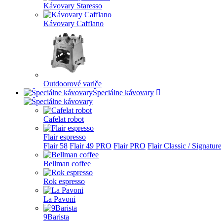
Kávovary Staresso
Kávovary Cafflano
Outdoorové variče
Špeciálne kávovary
Cafelat robot
Flair espresso
Flair 58
Flair 49 PRO
Flair PRO
Flair Classic / Signatur
Bellman coffee
Rok espresso
La Pavoni
9Barista