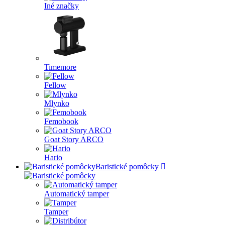
Iné značky
Timemore
Fellow
Mlynko
Femobook
Goat Story ARCO
Hario
Baristické pomôcky
Automatický tamper
Tamper