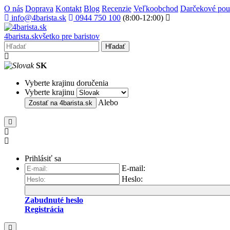
O nás
Doprava
Kontakt
Blog
Recenzie
Veľkoobchod
Darčekové po
info@4barista.sk
0944 750 100
(8:00-12:00)
4
barista
.sk
všetko pre baristov
Hľadať
SK
Vyberte krajinu doručenia
Vyberte krajinu
Alebo
Zostať na
4barista.sk
Prihlásiť sa
E-mail:
Heslo:
Zabudnuté heslo
Registrácia