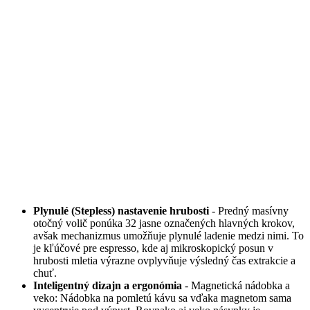
Plynulé (Stepless) nastavenie hrubosti
- Predný masívny
otočný volič ponúka 32 jasne označených hlavných krokov,
avšak mechanizmus umožňuje plynulé ladenie medzi nimi. To
je kľúčové pre espresso, kde aj mikroskopický posun v
hrubosti mletia výrazne ovplyvňuje výsledný čas extrakcie a
chuť.
Inteligentný dizajn a ergonómia
- Magnetická nádobka a
veko: Nádobka na pomletú kávu sa vďaka magnetom sama