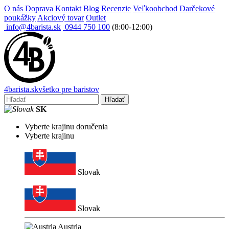
O nás
Doprava
Kontakt
Blog
Recenzie
Veľkoobchod
Darčekové
poukážky
Akciový tovar
Outlet
info@4barista.sk
0944 750 100
(8:00-12:00)
4
barista
.sk
všetko pre baristov
Hľadať
SK
Vyberte krajinu doručenia
Vyberte krajinu
Slovak
Slovak
Austria