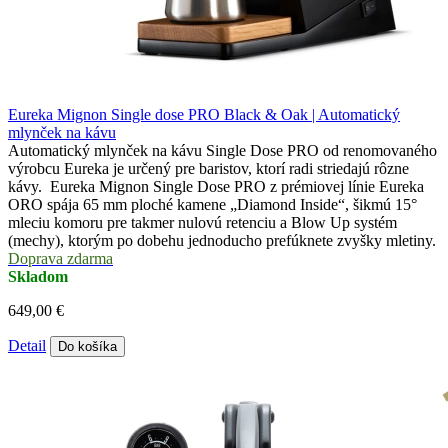
Eureka Mignon Single dose PRO Black & Oak | Automatický
mlynček na kávu
Automatický mlynček na kávu Single Dose PRO od renomovaného
výrobcu Eureka je určený pre baristov, ktorí radi striedajú rôzne
kávy. Eureka Mignon Single Dose PRO z prémiovej línie Eureka
ORO spája 65 mm ploché kamene „Diamond Inside“, šikmú 15°
mleciu komoru pre takmer nulovú retenciu a Blow Up systém
(mechy), ktorým po dobehu jednoducho prefúknete zvyšky mletiny.
Doprava zdarma
Skladom
649,00 €
Detail
Do košíka