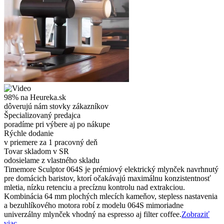
98% na Heureka.sk
dôverujú nám stovky zákazníkov
Špecializovaný predajca
poradíme pri výbere aj po nákupe
Rýchle dodanie
v priemere za 1 pracovný deň
Tovar skladom v SR
odosielame z vlastného skladu
Timemore Sculptor 064S je prémiový elektrický mlynček navrhnutý
pre domácich baristov, ktorí očakávajú maximálnu konzistentnosť
mletia, nízku retenciu a precíznu kontrolu nad extrakciou.
Kombinácia 64 mm plochých mlecích kameňov, stepless nastavenia
a bezuhlíkového motora robí z modelu 064S mimoriadne
univerzálny mlynček vhodný na espresso aj filter coffee.
Zobraziť
viac