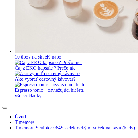
10 tipov na skvelý nápoj
Čaj z EKO kapsule ? Prečo nie.
Ako vybrať cestovný kávovar?
Espresso tonic – osviežujúci hit leta
všetky články
Úvod
Timemore
Timemore Sculptor 064S - elektrický mlynček na kávu (biely)