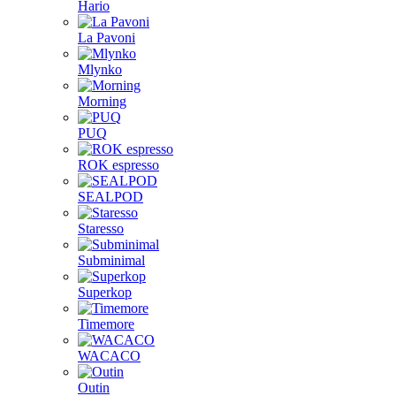
Hario
La Pavoni
Mlynko
Morning
PUQ
ROK espresso
SEALPOD
Staresso
Subminimal
Superkop
Timemore
WACACO
Outin