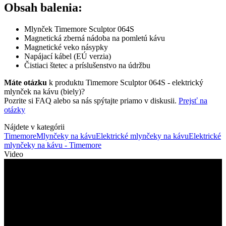
Obsah balenia:
Mlynček Timemore Sculptor 064S
Magnetická zberná nádoba na pomletú kávu
Magnetické veko násypky
Napájací kábel (EÚ verzia)
Čistiaci štetec a príslušenstvo na údržbu
Máte otázku
k produktu Timemore Sculptor 064S - elektrický
mlynček na kávu (biely)?
Pozrite si FAQ alebo sa nás spýtajte priamo v diskusii.
Prejsť na
otázky
Nájdete v kategórii
Timemore
Mlynčeky na kávu
Elektrické mlynčeky na kávu
Elektrické
mlynčeky na kávu - Timemore
Video