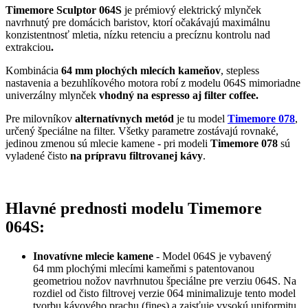
Timemore Sculptor 064S
je prémiový elektrický mlynček
navrhnutý pre domácich baristov, ktorí očakávajú maximálnu
konzistentnosť mletia, nízku retenciu a precíznu kontrolu nad
extrakciou
.
Kombinácia
64 mm plochých mlecích kameňov
, stepless
nastavenia a bezuhlíkového motora robí z modelu 064S mimoriadne
univerzálny mlynček
vhodný na espresso aj filter coffee.
Pre milovníkov
alternatívnych metód
je tu model
Timemore 078
,
určený špeciálne na filter. Všetky parametre zostávajú rovnaké,
jedinou zmenou sú mlecie kamene - pri modeli
Timemore 078
sú
vyladené čisto
na prípravu filtrovanej kávy
.
Hlavné prednosti modelu Timemore
064S:
Inovatívne mlecie kamene
- Model 064S je vybavený
64 mm plochými mlecími kameňmi s patentovanou
geometriou nožov navrhnutou špeciálne pre verziu 064S. Na
rozdiel od čisto filtrovej verzie 064 minimalizuje tento model
tvorbu kávového prachu (fines) a zaisťuje vysokú uniformitu