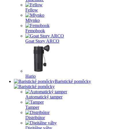
Fellow
Mlynko
Femobook
Goat Story ARCO
Hario
Baristické pomôcky
Automatický tamper
Tamper
Distribútor
Digitálne váhy