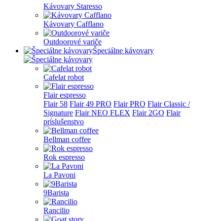
Kávovary Staresso
Kávovary Cafflano
Outdoorové variče
Špeciálne kávovary
Cafelat robot
Flair espresso
Flair 58
Flair 49 PRO
Flair PRO
Flair Classic /
Signature
Flair NEO FLEX
Flair 2GO
Flair
príslušenstvo
Bellman coffee
Rok espresso
La Pavoni
9Barista
Rancilio