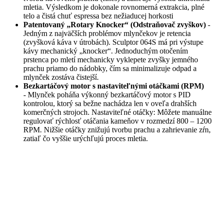
mletia. Výsledkom je dokonale rovnomerná extrakcia, plné
telo a čistá chuť espressa bez nežiaducej horkosti
Patentovaný „Rotary Knocker“ (Odstraňovač zvyškov)
-
Jedným z najväčších problémov mlynčekov je retencia
(zvyšková káva v útrobách). Sculptor 064S má pri výstupe
kávy mechanický „knocker“. Jednoduchým otočením
prstenca po mletí mechanicky vyklepete zvyšky jemného
prachu priamo do nádobky, čím sa minimalizuje odpad a
mlynček zostáva čistejší.
Bezkartáčový motor s nastaviteľnými otáčkami (RPM)
- Mlynček poháňa výkonný bezkartáčový motor s PID
kontrolou, ktorý sa bežne nachádza len v oveľa drahších
komerčných strojoch. Nastaviteľné otáčky: Môžete manuálne
regulovať rýchlosť otáčania kameňov v rozmedzí 800 – 1200
RPM. Nižšie otáčky znižujú tvorbu prachu a zahrievanie zŕn,
zatiaľ čo vyššie urýchľujú proces mletia.