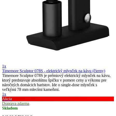
1x
Timemore Sculptor 078S - elektrický mlynček na kávu (čierny)
Timemore Sculptor 078S je prémiový elektrický mlynček na kávu,
ktorý predstavuje absolútnu špičku v pomere ceny a výkonu pre
náročných domácich baristov. Ide o single-dose mlynček s
veľkými 78 mm mlecími kameňmi.
1x
Akcia
Doprava zdarma
Skladom