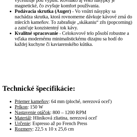
vycentruje pod výpust. Rovnako aj veko násypky je
magnetické, čo zvyšuje komfort používania.
Podávacia skrutka (Auger)
- Vo vnútri násypky sa
nachádza skrutka, ktorá rovnomerne dávkuje kávové zrná do
mlecích kameňov. To zabraňuje „skákaniu“ zŕn (popcorning)
a zaisťuje konzistentný tok kávy.
Kvalitné spracovanie
- Celokovové telo pôsobí robustne a
vďaka modernému minimalistickému dizajnu sa hodí do
každej kuchyne či kaviarenského kútika.
Technické špecifikácie:
Priemer kameňov
: 64 mm (ploché, nerezová oceľ)
Príkon
: 150 W
Nastavenie otáčok
: 800 – 1200 RPM
Materiál
: Hliníková zliatina, nerezová oceľ
Určenie
: Espresso až po French Press
Rozmery
: 22,5 x 10 x 25,6 cm