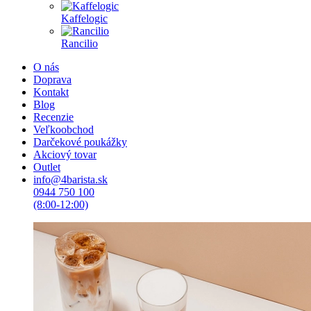
Kaffelogic
Rancilio
O nás
Doprava
Kontakt
Blog
Recenzie
Veľkoobchod
Darčekové poukážky
Akciový tovar
Outlet
info@4barista.sk
0944 750 100
(8:00-12:00)